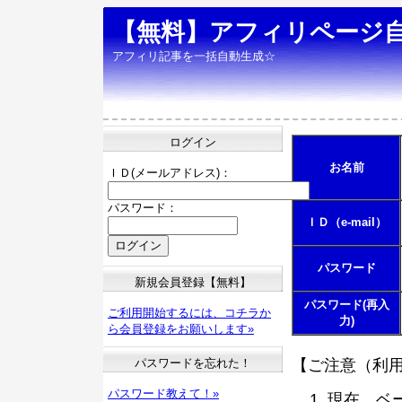
【無料】アフィリページ
アフィリ記事を一括自動生成☆
ログイン
お名前
ＩＤ(メールアドレス)：
パスワード：
ＩＤ（e-mail）
パスワード
新規会員登録【無料】
パスワード(再入
ご利用開始するには、コチラか
力)
ら会員登録をお願いします»
パスワードを忘れた！
【ご注意（利
パスワード教えて！»
現在、ベ