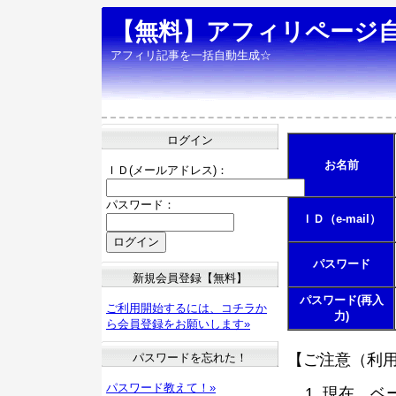
【無料】アフィリページ
アフィリ記事を一括自動生成☆
ログイン
お名前
ＩＤ(メールアドレス)：
パスワード：
ＩＤ（e-mail）
パスワード
新規会員登録【無料】
パスワード(再入
ご利用開始するには、コチラか
力)
ら会員登録をお願いします»
パスワードを忘れた！
【ご注意（利
パスワード教えて！»
現在、ベ