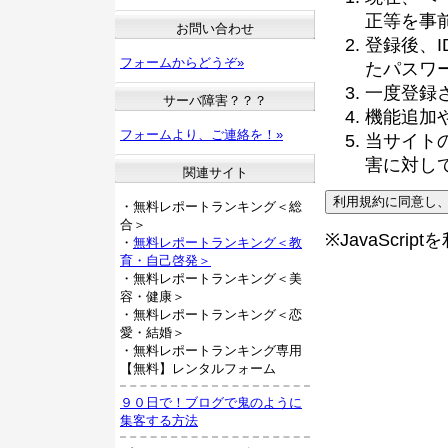
正等を事
お問い合わせ
登録後、
フォームからどうぞ»
たパスワ
一度登録
サーバ障害？？？
機能追加
フォームより、ご連絡を！»
当サイト
害に対し
関連サイト
・無料レポートランキング＜総
合＞
※JavaScri
・
無料レポートランキング＜教
育・自己啓発＞
・無料レポートランキング＜美
容・健康＞
・無料レポートランキング＜恋
愛・結婚＞
・無料レポートランキング専用
【無料】レンタルフォーム
９０日で！ブログで鬼のように
集客する方法