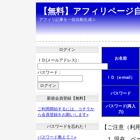
【無料】アフィリページ
アフィリ記事を一括自動生成☆
ログイン
お名前
ＩＤ(メールアドレス)：
パスワード：
ＩＤ（e-mail）
パスワード
新規会員登録【無料】
パスワード(再入
ご利用開始するには、コチラか
力)
ら会員登録をお願いします»
パスワードを忘れた！
【ご注意（利
パスワード教えて！»
現在、ベ