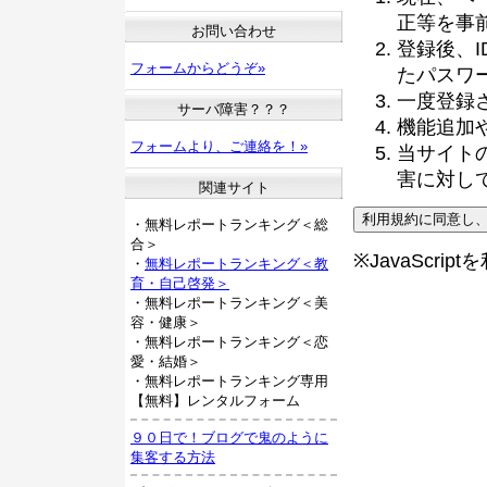
正等を事
お問い合わせ
登録後、
フォームからどうぞ»
たパスワ
一度登録
サーバ障害？？？
機能追加
フォームより、ご連絡を！»
当サイト
害に対し
関連サイト
・無料レポートランキング＜総
合＞
※JavaScri
・
無料レポートランキング＜教
育・自己啓発＞
・無料レポートランキング＜美
容・健康＞
・無料レポートランキング＜恋
愛・結婚＞
・無料レポートランキング専用
【無料】レンタルフォーム
９０日で！ブログで鬼のように
集客する方法