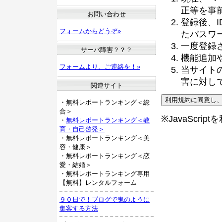
正等を事
お問い合わせ
登録後、
フォームからどうぞ»
たパスワ
一度登録
サーバ障害？？？
機能追加
フォームより、ご連絡を！»
当サイト
害に対し
関連サイト
・無料レポートランキング＜総
合＞
※JavaScri
・
無料レポートランキング＜教
育・自己啓発＞
・無料レポートランキング＜美
容・健康＞
・無料レポートランキング＜恋
愛・結婚＞
・無料レポートランキング専用
【無料】レンタルフォーム
９０日で！ブログで鬼のように
集客する方法