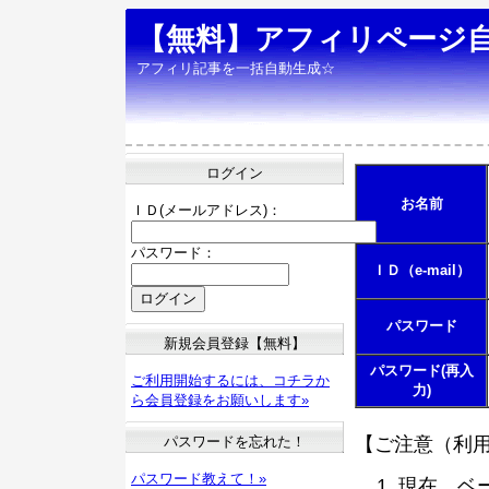
【無料】アフィリページ
アフィリ記事を一括自動生成☆
ログイン
お名前
ＩＤ(メールアドレス)：
パスワード：
ＩＤ（e-mail）
パスワード
新規会員登録【無料】
パスワード(再入
ご利用開始するには、コチラか
力)
ら会員登録をお願いします»
パスワードを忘れた！
【ご注意（利
パスワード教えて！»
現在、ベ