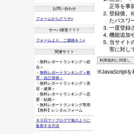
正等を事
お問い合わせ
登録後、
フォームからどうぞ»
たパスワ
一度登録
サーバ障害？？？
機能追加
フォームより、ご連絡を！»
当サイト
害に対し
関連サイト
・無料レポートランキング＜総
合＞
※JavaScri
・
無料レポートランキング＜教
育・自己啓発＞
・無料レポートランキング＜美
容・健康＞
・無料レポートランキング＜恋
愛・結婚＞
・無料レポートランキング専用
【無料】レンタルフォーム
９０日で！ブログで鬼のように
集客する方法