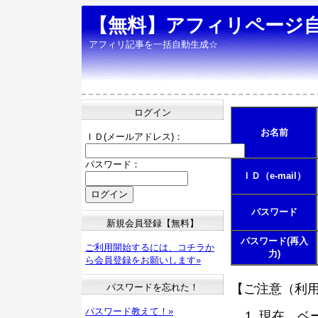
【無料】アフィリページ
アフィリ記事を一括自動生成☆
ログイン
お名前
ＩＤ(メールアドレス)：
パスワード：
ＩＤ（e-mail）
パスワード
新規会員登録【無料】
パスワード(再入
ご利用開始するには、コチラか
力)
ら会員登録をお願いします»
パスワードを忘れた！
【ご注意（利
パスワード教えて！»
現在、ベ