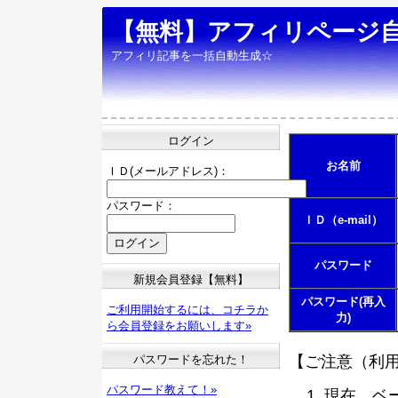
【無料】アフィリページ
アフィリ記事を一括自動生成☆
ログイン
お名前
ＩＤ(メールアドレス)：
パスワード：
ＩＤ（e-mail）
パスワード
新規会員登録【無料】
パスワード(再入
ご利用開始するには、コチラか
力)
ら会員登録をお願いします»
パスワードを忘れた！
【ご注意（利
パスワード教えて！»
現在、ベ