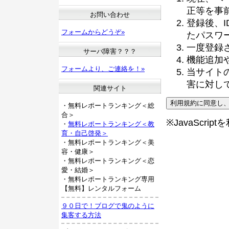
正等を事
お問い合わせ
登録後、
フォームからどうぞ»
たパスワ
一度登録
サーバ障害？？？
機能追加
フォームより、ご連絡を！»
当サイト
害に対し
関連サイト
・無料レポートランキング＜総
合＞
※JavaScri
・
無料レポートランキング＜教
育・自己啓発＞
・無料レポートランキング＜美
容・健康＞
・無料レポートランキング＜恋
愛・結婚＞
・無料レポートランキング専用
【無料】レンタルフォーム
９０日で！ブログで鬼のように
集客する方法