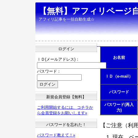
【無料】アフィリページ
アフィリ記事を一括自動生成☆
ログイン
お名前
ＩＤ(メールアドレス)：
パスワード：
ＩＤ（e-mail）
パスワード
新規会員登録【無料】
パスワード(再入
ご利用開始するには、コチラか
力)
ら会員登録をお願いします»
パスワードを忘れた！
【ご注意（利
パスワード教えて！»
現在、ベ