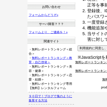
正等を事
お問い合わせ
登録後、
フォームからどうぞ»
たパスワ
一度登録
サーバ障害？？？
機能追加
フォームより、ご連絡を！»
当サイト
害に対し
関連サイト
・無料レポートランキング＜総
合＞
※JavaScri
・
無料レポートランキング＜教
無料レポートランキン
育・自己啓発＞
・無料レポートランキング＜美
無料レポートランキン
容・健康＞
・無料レポートランキング＜恋
無
愛・結婚＞
・無料レポートランキング専用
pro
【無料】レンタルフォーム
９０日で！ブログで鬼のように
集客する方法