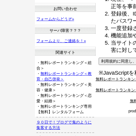
正等を事
お問い合わせ
登録後、
フォームからどうぞ»
たパスワ
一度登録
サーバ障害？？？
機能追加
フォームより、ご連絡を！»
当サイト
害に対し
関連サイト
・無料レポートランキング＜総
合＞
※JavaScri
・
無料レポートランキング＜教
無料レポートランキン
育・自己啓発＞
・無料レポートランキング＜美
無料レポートランキン
容・健康＞
・無料レポートランキング＜恋
無
愛・結婚＞
・無料レポートランキング専用
pro
【無料】レンタルフォーム
９０日で！ブログで鬼のように
集客する方法