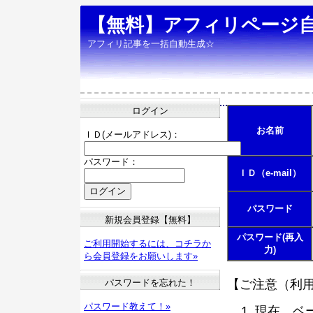
【無料】アフィリページ
アフィリ記事を一括自動生成☆
ログイン
お名前
ＩＤ(メールアドレス)：
パスワード：
ＩＤ（e-mail）
パスワード
新規会員登録【無料】
パスワード(再入
ご利用開始するには、コチラか
力)
ら会員登録をお願いします»
パスワードを忘れた！
【ご注意（利
パスワード教えて！»
現在、ベ