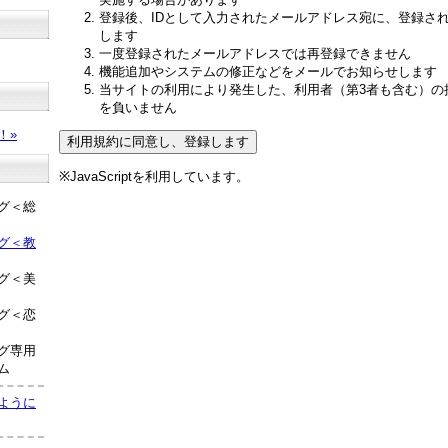
登録後、IDとして入力されたメールアドレス宛に、登録さ
します
一度登録されたメールアドレスでは再登録できません
機能追加やシステムの修正などをメールでお知らせします
当サイトの利用により発生した、利用者（第3者も含む）の
？
を負いません
！»
※JavaScriptを利用しています。
グ＜総
グ＜教
グ＜美
グ＜恋
グ専用
ム
ように