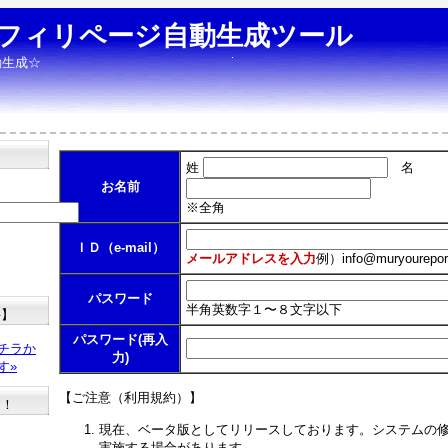
フィリページ自動生成ツール
動生成☆
姓
名
お名前
※全角
ＩＤ（e-mail）
メールアドレスを入力
例）
info@muryourepor
パスワード
半角英数字１〜８文字以下
料】
パスワード(再入
チラか
力)
す»
【ご注意（利用規約）】
た！
現在、ベータ版としてリリースしております。システムの
実施する場合があります