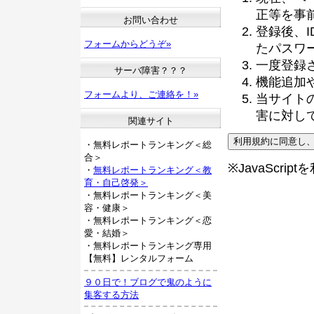
正等を事
お問い合わせ
登録後、
フォームからどうぞ»
たパスワ
一度登録
サーバ障害？？？
機能追加
フォームより、ご連絡を！»
当サイト
害に対し
関連サイト
・無料レポートランキング＜総
合＞
※JavaScri
・
無料レポートランキング＜教
育・自己啓発＞
・無料レポートランキング＜美
容・健康＞
・無料レポートランキング＜恋
愛・結婚＞
・無料レポートランキング専用
【無料】レンタルフォーム
９０日で！ブログで鬼のように
集客する方法