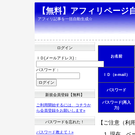
【無料】アフィリページ
アフィリ記事を一括自動生成☆
ログイン
お名前
ＩＤ(メールアドレス)：
パスワード：
ＩＤ（e-mail）
パスワード
新規会員登録【無料】
パスワード(再入
ご利用開始するには、コチラか
力)
ら会員登録をお願いします»
パスワードを忘れた！
【ご注意（利
パスワード教えて！»
現在、ベ