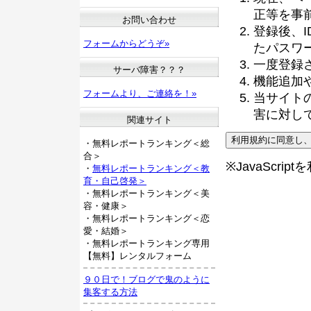
正等を事
お問い合わせ
登録後、
フォームからどうぞ»
たパスワ
一度登録
サーバ障害？？？
機能追加
フォームより、ご連絡を！»
当サイト
害に対し
関連サイト
・無料レポートランキング＜総
合＞
※JavaScri
・
無料レポートランキング＜教
育・自己啓発＞
・無料レポートランキング＜美
容・健康＞
・無料レポートランキング＜恋
愛・結婚＞
・無料レポートランキング専用
【無料】レンタルフォーム
９０日で！ブログで鬼のように
集客する方法