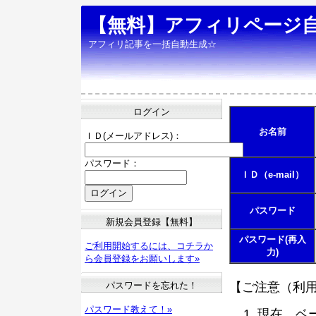
【無料】アフィリページ
アフィリ記事を一括自動生成☆
ログイン
お名前
ＩＤ(メールアドレス)：
パスワード：
ＩＤ（e-mail）
パスワード
新規会員登録【無料】
パスワード(再入
ご利用開始するには、コチラか
力)
ら会員登録をお願いします»
パスワードを忘れた！
【ご注意（利
パスワード教えて！»
現在、ベ