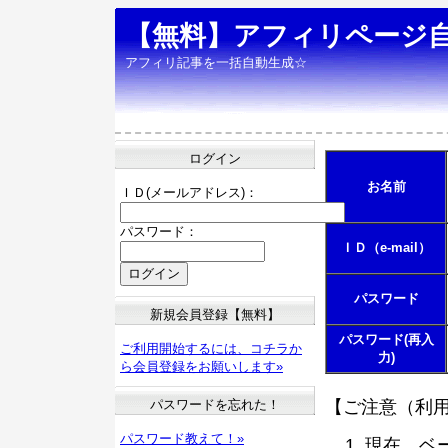
【無料】アフィリページ
アフィリ記事を一括自動生成☆
ログイン
お名前
ＩＤ(メールアドレス)：
パスワード：
ＩＤ（e-mail）
パスワード
新規会員登録【無料】
パスワード(再入
ご利用開始するには、コチラか
力)
ら会員登録をお願いします»
パスワードを忘れた！
【ご注意（利
パスワード教えて！»
現在、ベ