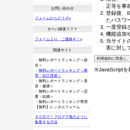
正等を事
お問い合わせ
登録後、
フォームからどうぞ»
たパスワ
一度登録
サーバ障害？？？
機能追加
フォームより、ご連絡を！»
当サイト
害に対し
関連サイト
・無料レポートランキング＜総
合＞
※JavaScri
・
無料レポートランキング＜教
育・自己啓発＞
・無料レポートランキング＜美
容・健康＞
・無料レポートランキング＜恋
愛・結婚＞
・無料レポートランキング専用
【無料】レンタルフォーム
９０日で！ブログで鬼のように
集客する方法