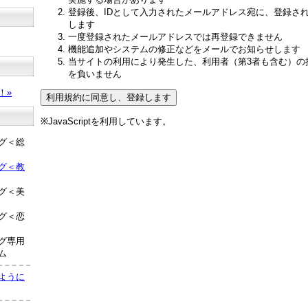
登録後、IDとして入力されたメールアドレス宛に、登録さ
します
一度登録されたメールアドレスでは再登録できません
機能追加やシステムの修正などをメールでお知らせします
当サイトの利用により発生した、利用者（第3者も含む）の
？
を負いません
！»
※JavaScriptを利用しています。
グ＜総
グ＜教
グ＜美
グ＜恋
グ専用
ム
ように