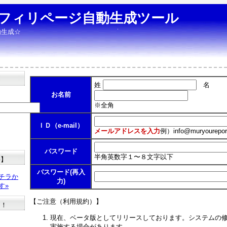
フィリページ自動生成ツール
動生成☆
姓
名
お名前
※全角
ＩＤ（e-mail）
メールアドレスを入力
例）
info@muryourepor
パスワード
半角英数字１〜８文字以下
料】
パスワード(再入
チラか
力)
す»
【ご注意（利用規約）】
た！
現在、ベータ版としてリリースしております。システムの
実施する場合があります