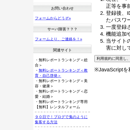
正等を事
お問い合わせ
登録後、
フォームからどうぞ»
たパスワ
一度登録
サーバ障害？？？
機能追加
フォームより、ご連絡を！»
当サイト
害に対し
関連サイト
・無料レポートランキング＜総
合＞
※JavaScri
・
無料レポートランキング＜教
育・自己啓発＞
・無料レポートランキング＜美
容・健康＞
・無料レポートランキング＜恋
愛・結婚＞
・無料レポートランキング専用
【無料】レンタルフォーム
９０日で！ブログで鬼のように
集客する方法