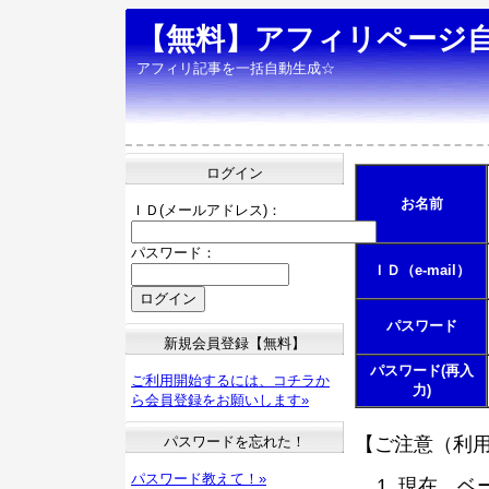
【無料】アフィリページ
アフィリ記事を一括自動生成☆
ログイン
お名前
ＩＤ(メールアドレス)：
パスワード：
ＩＤ（e-mail）
パスワード
新規会員登録【無料】
パスワード(再入
ご利用開始するには、コチラか
力)
ら会員登録をお願いします»
パスワードを忘れた！
【ご注意（利
パスワード教えて！»
現在、ベ