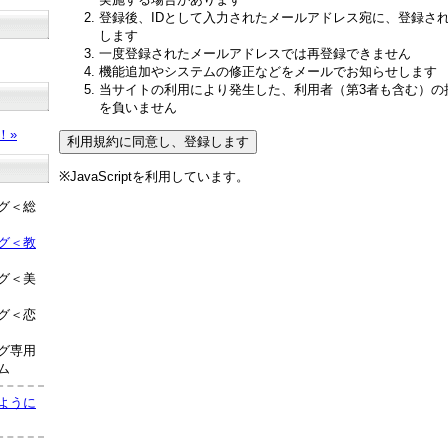
登録後、IDとして入力されたメールアドレス宛に、登録さ
します
一度登録されたメールアドレスでは再登録できません
機能追加やシステムの修正などをメールでお知らせします
当サイトの利用により発生した、利用者（第3者も含む）の
？
を負いません
！»
※JavaScriptを利用しています。
グ＜総
グ＜教
グ＜美
グ＜恋
グ専用
ム
ように