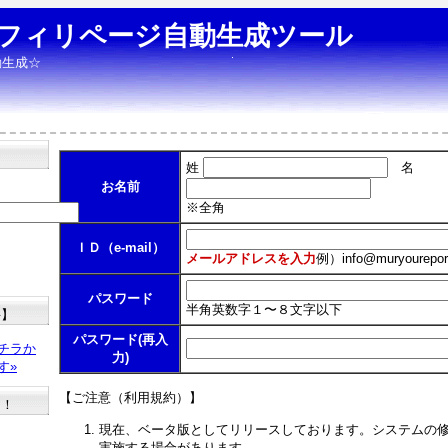
フィリページ自動生成ツール
動生成☆
姓
名
お名前
※全角
ＩＤ（e-mail）
メールアドレスを入力
例）
info@muryourepor
パスワード
半角英数字１〜８文字以下
料】
パスワード(再入
チラか
力)
す»
【ご注意（利用規約）】
た！
現在、ベータ版としてリリースしております。システムの
実施する場合があります