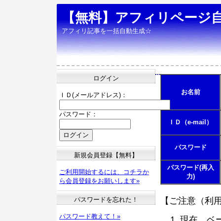
【無料】アフィリページ
アフィリ記事を一括自動生成☆
ログイン
お名前
ＩＤ(メールアドレス)：
パスワード：
ＩＤ（e-mail）
パスワード
新規会員登録【無料】
パスワード(再入
ご利用開始するには、コチラか
力)
ら会員登録をお願いします»
パスワードを忘れた！
【ご注意（利
パスワード教えて！»
現在、ベ