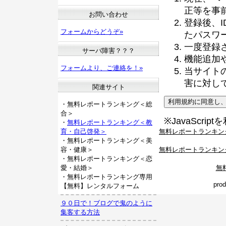
正等を事
お問い合わせ
登録後、
フォームからどうぞ»
たパスワ
一度登録
サーバ障害？？？
機能追加
フォームより、ご連絡を！»
当サイト
害に対し
関連サイト
・無料レポートランキング＜総
合＞
※JavaScri
・
無料レポートランキング＜教
無料レポートランキン
育・自己啓発＞
・無料レポートランキング＜美
無料レポートランキン
容・健康＞
・無料レポートランキング＜恋
無
愛・結婚＞
・無料レポートランキング専用
pro
【無料】レンタルフォーム
９０日で！ブログで鬼のように
集客する方法