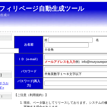
フィリページ自動生成ツール
動生成☆
姓
名
お名前
※全角
ＩＤ（e-mail）
メールアドレスを入力
例）
info@muryourepor
パスワード
半角英数字１〜８文字以下
料】
パスワード(再入
チラか
力)
す»
【ご注意（利用規約）】
た！
現在、ベータ版としてリリースしております。システムの
実施する場合があります