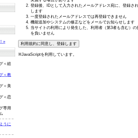
登録後、IDとして入力されたメールアドレス宛に、登録さ
します
一度登録されたメールアドレスでは再登録できません
機能追加やシステムの修正などをメールでお知らせします
当サイトの利用により発生した、利用者（第3者も含む）の
？
を負いません
！»
※JavaScriptを利用しています。
グ＜総
グ＜教
グ＜美
グ＜恋
グ専用
ム
ように