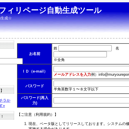
フィリページ自動生成ツール
動生成☆
姓
名
お名前
※全角
ＩＤ（e-mail）
メールアドレスを入力
例）
info@muryourepor
パスワード
半角英数字１〜８文字以下
料】
パスワード(再入
チラか
力)
す»
【ご注意（利用規約）】
た！
現在、ベータ版としてリリースしております。システムの
実施する場合があります