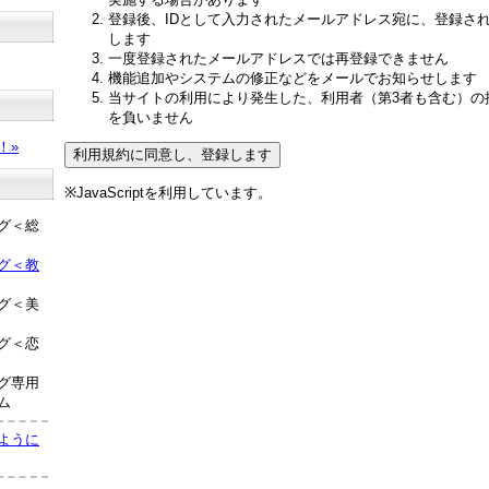
登録後、IDとして入力されたメールアドレス宛に、登録さ
します
一度登録されたメールアドレスでは再登録できません
機能追加やシステムの修正などをメールでお知らせします
当サイトの利用により発生した、利用者（第3者も含む）の
？
を負いません
！»
※JavaScriptを利用しています。
グ＜総
グ＜教
グ＜美
グ＜恋
グ専用
ム
ように