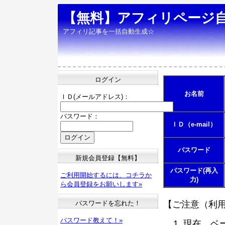
【無料】アフィリページ
アフィリ記事を一括自動生成☆
ログイン
お名前
ＩＤ(メールアドレス)：
パスワード：
ＩＤ（e-mail）
パスワード
新規会員登録【無料】
パスワード(再入
ご利用開始するには、コチラか
力)
ら会員登録をお願いします»
パスワードを忘れた！
【ご注意（利
パスワード教えて！»
現在、ベ