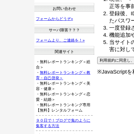
正等を事
お問い合わせ
登録後、
フォームからどうぞ»
たパスワ
一度登録
サーバ障害？？？
機能追加
フォームより、ご連絡を！»
当サイト
害に対し
関連サイト
・無料レポートランキング＜総
合＞
※JavaScri
・
無料レポートランキング＜教
育・自己啓発＞
・無料レポートランキング＜美
容・健康＞
・無料レポートランキング＜恋
愛・結婚＞
・無料レポートランキング専用
【無料】レンタルフォーム
９０日で！ブログで鬼のように
集客する方法