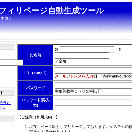
フィリページ自動生成ツール
動生成☆
姓
名
お名前
※全角
ＩＤ（e-mail）
メールアドレスを入力
例）
info@muryourepor
パスワード
半角英数字１〜８文字以下
料】
パスワード(再入
チラか
力)
す»
【ご注意（利用規約）】
た！
現在、ベータ版としてリリースしております。システムの
実施する場合があります