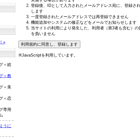
登録後、IDとして入力されたメールアドレス宛に、登録さ
します
一度登録されたメールアドレスでは再登録できません
機能追加やシステムの修正などをメールでお知らせします
当サイトの利用により発生した、利用者（第3者も含む）の
？
を負いません
！»
※JavaScriptを利用しています。
グ＜総
グ＜教
グ＜美
グ＜恋
グ専用
ム
ように