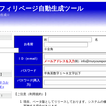
フィリページ自動生成ツール
動生成☆
姓
名
お名前
※全角
ＩＤ（e-mail）
メールアドレスを入力
例）
info@muryourepor
パスワード
半角英数字１〜８文字以下
料】
パスワード(再入
チラか
力)
す»
【ご注意（利用規約）】
た！
現在、ベータ版としてリリースしております。システムの
実施する場合があります