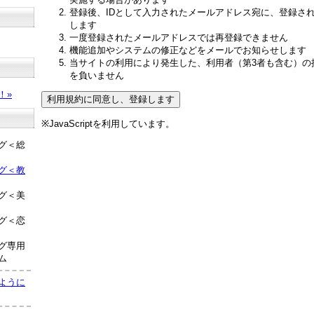
登録後、IDとして入力されたメールアドレス宛に、登録さ
します
一度登録されたメールアドレスでは再登録できません
機能追加やシステムの修正などをメールでお知らせします
当サイトの利用により発生した、利用者（第3者も含む）の
？
を負いません
！»
※JavaScriptを利用しています。
グ＜総
グ＜教
グ＜美
グ＜恋
グ専用
ム
ように