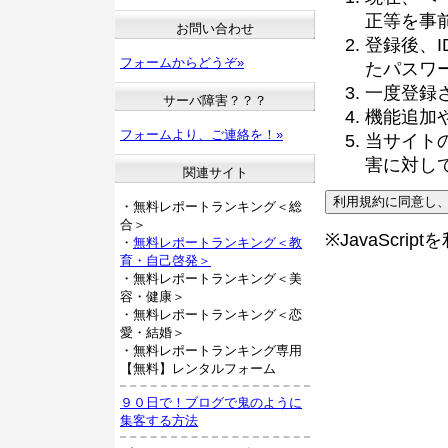
正等を事
お問い合わせ
登録後、
フォームからどうぞ»
たパスワ
一度登録
サーバ障害？？？
機能追加
フォームより、ご連絡を！»
当サイト
害に対し
関連サイト
・無料レポートランキング＜総
合＞
※JavaScri
・
無料レポートランキング＜教
育・自己啓発＞
・無料レポートランキング＜美
容・健康＞
・無料レポートランキング＜恋
愛・結婚＞
・無料レポートランキング専用
【無料】レンタルフォーム
９０日で！ブログで鬼のように
集客する方法