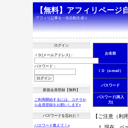
【無料】アフィリページ
アフィリ記事を一括自動生成☆
ログイン
お名前
ＩＤ(メールアドレス)：
パスワード：
ＩＤ（e-mail）
パスワード
新規会員登録【無料】
パスワード(再入
ご利用開始するには、コチラか
力)
ら会員登録をお願いします»
パスワードを忘れた！
【ご注意（利
パスワード教えて！»
現在、ベ