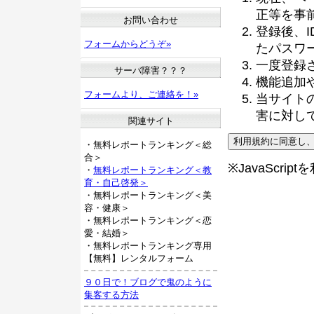
正等を事
お問い合わせ
登録後、
フォームからどうぞ»
たパスワ
一度登録
サーバ障害？？？
機能追加
フォームより、ご連絡を！»
当サイト
害に対し
関連サイト
・無料レポートランキング＜総
合＞
※JavaScri
・
無料レポートランキング＜教
育・自己啓発＞
・無料レポートランキング＜美
容・健康＞
・無料レポートランキング＜恋
愛・結婚＞
・無料レポートランキング専用
【無料】レンタルフォーム
９０日で！ブログで鬼のように
集客する方法