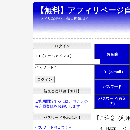
【無料】アフィリページ
アフィリ記事を一括自動生成☆
ログイン
お名前
ＩＤ(メールアドレス)：
パスワード：
ＩＤ（e-mail）
パスワード
新規会員登録【無料】
パスワード(再入
ご利用開始するには、コチラか
力)
ら会員登録をお願いします»
パスワードを忘れた！
【ご注意（利
パスワード教えて！»
現在、ベ