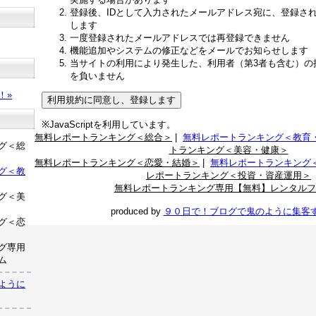
登録後、IDとして入力されたメールアドレス宛に、登録さ
します
一度登録されたメールアドレスでは再登録できません
機能追加やシステムの修正などをメールでお知らせします
当サイトの利用により発生した、利用者（第3者も含む）の
？
を負いません
！»
※JavaScriptを利用しています。
無料レポートランキング＜総合＞
|
無料レポートランキング＜教育
グ＜総
トランキング＜美容・健康＞
無料レポートランキング＜恋愛・結婚＞
|
無料レポートランキング
グ＜教
レポートランキング＜投資・資産運用＞
無料レポートランキング専用【無料】レンタルフ
グ＜美
produced by
９０日で！ブログで鬼のように集客
グ＜恋
グ専用
ム
ように