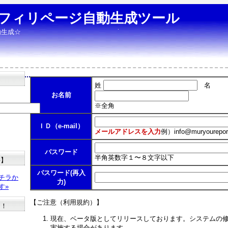
フィリページ自動生成ツール
動生成☆
姓
名
お名前
※全角
ＩＤ（e-mail）
メールアドレスを入力
例）
info@muryourepor
パスワード
半角英数字１〜８文字以下
料】
パスワード(再入
チラか
力)
す»
【ご注意（利用規約）】
た！
現在、ベータ版としてリリースしております。システムの
実施する場合があります