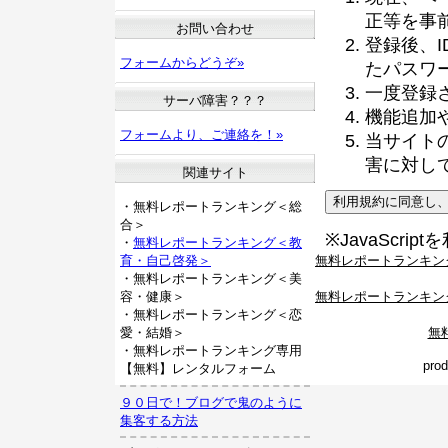
正等を事
お問い合わせ
登録後、
フォームからどうぞ»
たパスワ
一度登録
サーバ障害？？？
機能追加
フォームより、ご連絡を！»
当サイト
害に対し
関連サイト
・無料レポートランキング＜総
合＞
※JavaScri
・
無料レポートランキング＜教
無料レポートランキン
育・自己啓発＞
・無料レポートランキング＜美
無料レポートランキン
容・健康＞
・無料レポートランキング＜恋
無
愛・結婚＞
・無料レポートランキング専用
pro
【無料】レンタルフォーム
９０日で！ブログで鬼のように
集客する方法