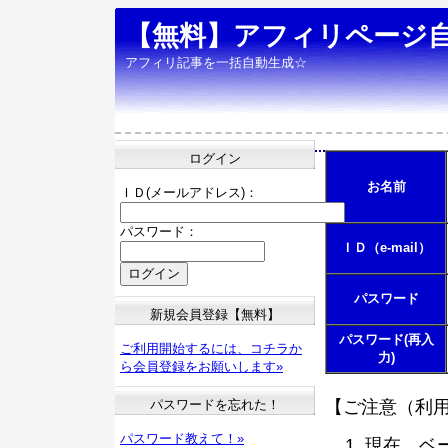
【無料】アフィリページ
アフィリ記事を一括自動生成☆
ログイン
お名前
ＩＤ(メールアドレス)：
パスワード：
ＩＤ（e-mail）
パスワード
新規会員登録【無料】
パスワード(再入
ご利用開始するには、コチラか
力)
ら会員登録をお願いします»
パスワードを忘れた！
【ご注意（利
パスワード教えて！»
現在、ベ