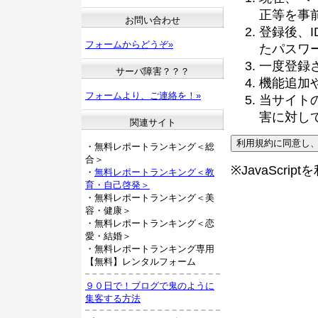
正等を事
お問い合わせ
登録後、
フォームからどうぞ»
たパスワ
一度登録
サーバ障害？？？
機能追加
フォームより、ご連絡を！»
当サイト
害に対し
関連サイト
・無料レポートランキング＜総
合＞
※JavaScri
・
無料レポートランキング＜教
育・自己啓発＞
・無料レポートランキング＜美
容・健康＞
・無料レポートランキング＜恋
愛・結婚＞
・無料レポートランキング専用
【無料】レンタルフォーム
９０日で！ブログで鬼のように
集客する方法