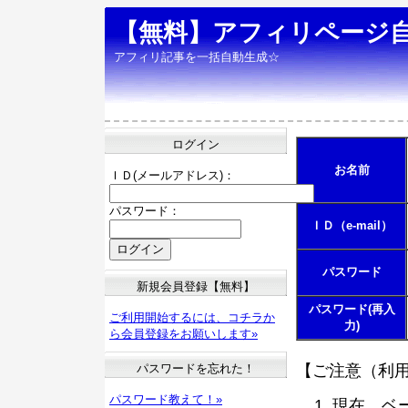
【無料】アフィリページ
アフィリ記事を一括自動生成☆
ログイン
お名前
ＩＤ(メールアドレス)：
パスワード：
ＩＤ（e-mail）
パスワード
新規会員登録【無料】
パスワード(再入
ご利用開始するには、コチラか
力)
ら会員登録をお願いします»
パスワードを忘れた！
【ご注意（利
パスワード教えて！»
現在、ベ