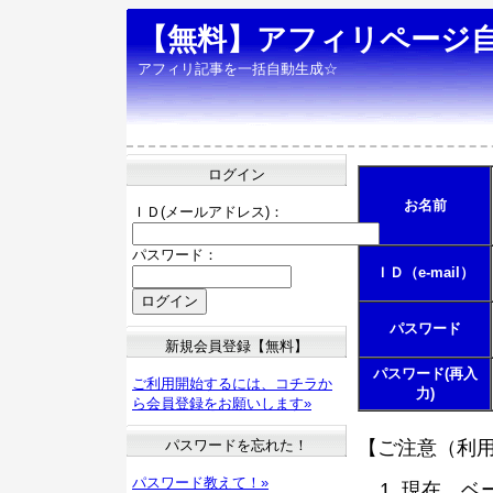
【無料】アフィリページ
アフィリ記事を一括自動生成☆
ログイン
お名前
ＩＤ(メールアドレス)：
パスワード：
ＩＤ（e-mail）
パスワード
新規会員登録【無料】
パスワード(再入
ご利用開始するには、コチラか
力)
ら会員登録をお願いします»
パスワードを忘れた！
【ご注意（利
パスワード教えて！»
現在、ベ