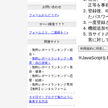
正等を事
お問い合わせ
登録後、
フォームからどうぞ»
たパスワ
一度登録
サーバ障害？？？
機能追加
フォームより、ご連絡を！»
当サイト
害に対し
関連サイト
・無料レポートランキング＜総
合＞
※JavaScri
・
無料レポートランキング＜教
育・自己啓発＞
・無料レポートランキング＜美
容・健康＞
・無料レポートランキング＜恋
愛・結婚＞
・無料レポートランキング専用
【無料】レンタルフォーム
９０日で！ブログで鬼のように
集客する方法