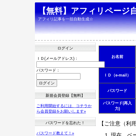
【無料】アフィリページ
アフィリ記事を一括自動生成☆
ログイン
お名前
ＩＤ(メールアドレス)：
パスワード：
ＩＤ（e-mail）
パスワード
新規会員登録【無料】
パスワード(再入
ご利用開始するには、コチラか
力)
ら会員登録をお願いします»
パスワードを忘れた！
【ご注意（利
パスワード教えて！»
現在、ベ