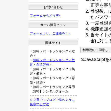
正等を事
お問い合わせ
登録後、
フォームからどうぞ»
たパスワ
一度登録
サーバ障害？？？
機能追加
フォームより、ご連絡を！»
当サイト
害に対し
関連サイト
・無料レポートランキング＜総
合＞
※JavaScri
・
無料レポートランキング＜教
育・自己啓発＞
・無料レポートランキング＜美
容・健康＞
・無料レポートランキング＜恋
愛・結婚＞
・無料レポートランキング専用
【無料】レンタルフォーム
９０日で！ブログで鬼のように
集客する方法