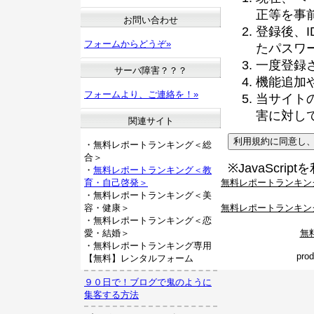
正等を事
お問い合わせ
登録後、
フォームからどうぞ»
たパスワ
一度登録
サーバ障害？？？
機能追加
フォームより、ご連絡を！»
当サイト
害に対し
関連サイト
・無料レポートランキング＜総
合＞
※JavaScri
・
無料レポートランキング＜教
無料レポートランキン
育・自己啓発＞
・無料レポートランキング＜美
無料レポートランキン
容・健康＞
・無料レポートランキング＜恋
無
愛・結婚＞
・無料レポートランキング専用
pro
【無料】レンタルフォーム
９０日で！ブログで鬼のように
集客する方法