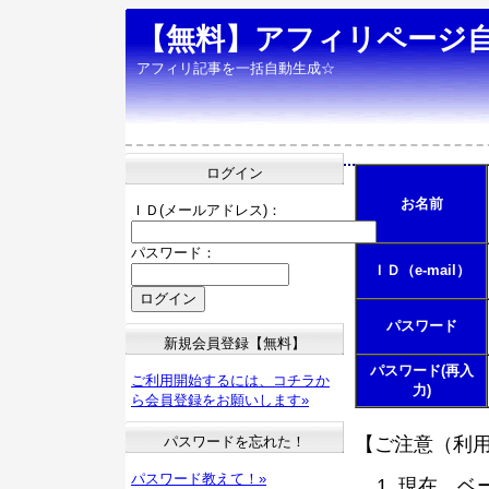
【無料】アフィリページ
アフィリ記事を一括自動生成☆
ログイン
お名前
ＩＤ(メールアドレス)：
パスワード：
ＩＤ（e-mail）
パスワード
新規会員登録【無料】
パスワード(再入
ご利用開始するには、コチラか
力)
ら会員登録をお願いします»
パスワードを忘れた！
【ご注意（利
パスワード教えて！»
現在、ベ