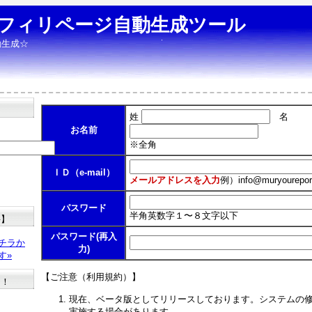
フィリページ自動生成ツール
動生成☆
姓
名
お名前
※全角
ＩＤ（e-mail）
メールアドレスを入力
例）
info@muryourepor
パスワード
半角英数字１〜８文字以下
料】
パスワード(再入
チラか
力)
す»
【ご注意（利用規約）】
た！
現在、ベータ版としてリリースしております。システムの
実施する場合があります