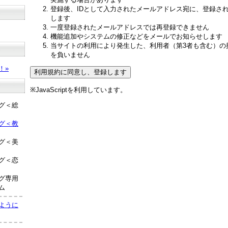
登録後、IDとして入力されたメールアドレス宛に、登録さ
します
一度登録されたメールアドレスでは再登録できません
機能追加やシステムの修正などをメールでお知らせします
当サイトの利用により発生した、利用者（第3者も含む）の
？
を負いません
！»
※JavaScriptを利用しています。
グ＜総
グ＜教
グ＜美
グ＜恋
グ専用
ム
ように