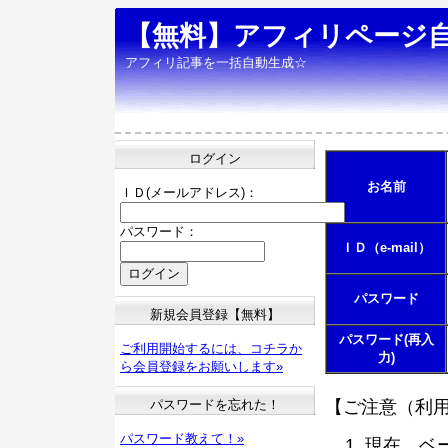
【無料】アフィリページ
アフィリ記事を一括自動生成☆
ログイン
お名前
ＩＤ(メールアドレス)：
パスワード：
ＩＤ（e-mail）
パスワード
新規会員登録【無料】
パスワード(再入
ご利用開始するには、コチラか
力)
ら会員登録をお願いします»
パスワードを忘れた！
【ご注意（利
パスワード教えて！»
現在、ベ