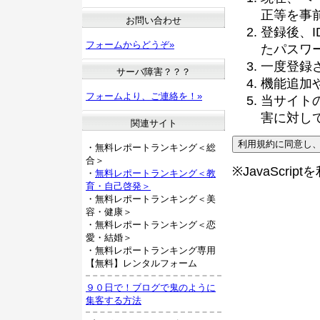
正等を事
お問い合わせ
登録後、
フォームからどうぞ»
たパスワ
一度登録
サーバ障害？？？
機能追加
フォームより、ご連絡を！»
当サイト
害に対し
関連サイト
・無料レポートランキング＜総
合＞
※JavaScri
・
無料レポートランキング＜教
育・自己啓発＞
・無料レポートランキング＜美
容・健康＞
・無料レポートランキング＜恋
愛・結婚＞
・無料レポートランキング専用
【無料】レンタルフォーム
９０日で！ブログで鬼のように
集客する方法