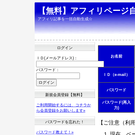
【無料】アフィリページ
アフィリ記事を一括自動生成☆
ログイン
お名前
ＩＤ(メールアドレス)：
パスワード：
ＩＤ（e-mail）
パスワード
新規会員登録【無料】
パスワード(再入
ご利用開始するには、コチラか
力)
ら会員登録をお願いします»
パスワードを忘れた！
【ご注意（利
パスワード教えて！»
現在、ベ