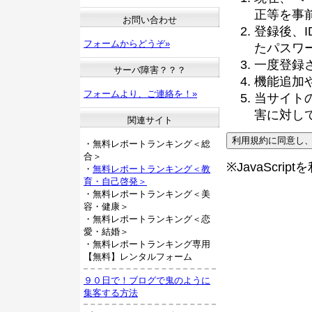
正等を事
お問い合わせ
登録後、
フォームからどうぞ»
たパスワ
一度登録
サーバ障害？？？
機能追加
フォームより、ご連絡を！»
当サイト
害に対し
関連サイト
・無料レポートランキング＜総
合＞
※JavaScri
・
無料レポートランキング＜教
育・自己啓発＞
・無料レポートランキング＜美
容・健康＞
・無料レポートランキング＜恋
愛・結婚＞
・無料レポートランキング専用
【無料】レンタルフォーム
９０日で！ブログで鬼のように
集客する方法