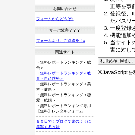
正等を事
お問い合わせ
登録後、
フォームからどうぞ»
たパスワ
一度登録
サーバ障害？？？
機能追加
フォームより、ご連絡を！»
当サイト
害に対し
関連サイト
・無料レポートランキング＜総
合＞
※JavaScri
・
無料レポートランキング＜教
育・自己啓発＞
・無料レポートランキング＜美
容・健康＞
・無料レポートランキング＜恋
愛・結婚＞
・無料レポートランキング専用
【無料】レンタルフォーム
９０日で！ブログで鬼のように
集客する方法