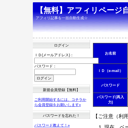
【無料】アフィリページ
アフィリ記事を一括自動生成☆
ログイン
お名前
ＩＤ(メールアドレス)：
パスワード：
ＩＤ（e-mail）
パスワード
新規会員登録【無料】
パスワード(再入
ご利用開始するには、コチラか
力)
ら会員登録をお願いします»
パスワードを忘れた！
【ご注意（利
パスワード教えて！»
現在、ベ