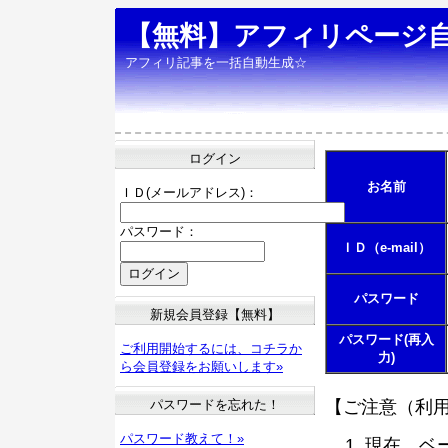
【無料】アフィリページ
アフィリ記事を一括自動生成☆
ログイン
お名前
ＩＤ(メールアドレス)：
パスワード：
ＩＤ（e-mail）
パスワード
新規会員登録【無料】
パスワード(再入
ご利用開始するには、コチラか
力)
ら会員登録をお願いします»
パスワードを忘れた！
【ご注意（利
パスワード教えて！»
現在、ベ