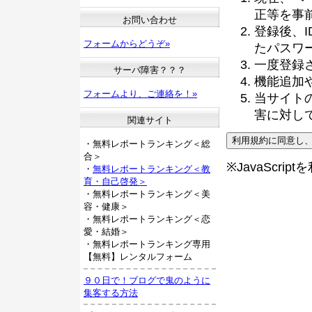
正等を事
お問い合わせ
登録後、
フォームからどうぞ»
たパスワ
一度登録
サーバ障害？？？
機能追加
フォームより、ご連絡を！»
当サイト
害に対し
関連サイト
・無料レポートランキング＜総
合＞
※JavaScri
・
無料レポートランキング＜教
育・自己啓発＞
・無料レポートランキング＜美
容・健康＞
・無料レポートランキング＜恋
愛・結婚＞
・無料レポートランキング専用
【無料】レンタルフォーム
９０日で！ブログで鬼のように
集客する方法