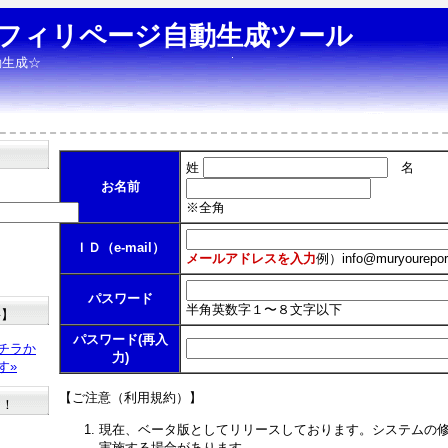
フィリページ自動生成ツール
動生成☆
姓
名
お名前
※全角
ＩＤ（e-mail）
メールアドレスを入力
例）
info@muryourepor
パスワード
半角英数字１〜８文字以下
料】
パスワード(再入
チラか
力)
す»
【ご注意（利用規約）】
た！
現在、ベータ版としてリリースしております。システムの
実施する場合があります