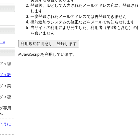
登録後、IDとして入力されたメールアドレス宛に、登録さ
します
一度登録されたメールアドレスでは再登録できません
機能追加やシステムの修正などをメールでお知らせします
当サイトの利用により発生した、利用者（第3者も含む）の
？
を負いません
！»
※JavaScriptを利用しています。
グ＜総
グ＜教
グ＜美
グ＜恋
グ専用
ム
ように