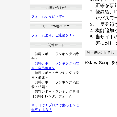
正等を事
お問い合わせ
登録後、
フォームからどうぞ»
たパスワ
一度登録
サーバ障害？？？
機能追加
フォームより、ご連絡を！»
当サイト
害に対し
関連サイト
・無料レポートランキング＜総
合＞
※JavaScri
・
無料レポートランキング＜教
育・自己啓発＞
・無料レポートランキング＜美
容・健康＞
・無料レポートランキング＜恋
愛・結婚＞
・無料レポートランキング専用
【無料】レンタルフォーム
９０日で！ブログで鬼のように
集客する方法