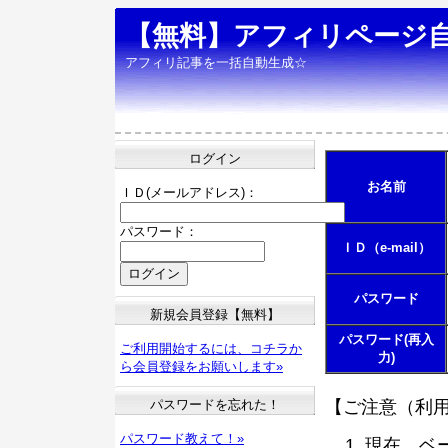
【無料】アフィリページ
アフィリ記事を一括自動生成☆
ログイン
お名前
ＩＤ(メールアドレス)：
パスワード：
ＩＤ（e-mail）
パスワード
新規会員登録【無料】
パスワード(再入
ご利用開始するには、コチラか
力)
ら会員登録をお願いします»
パスワードを忘れた！
【ご注意（利
パスワード教えて！»
現在、ベ