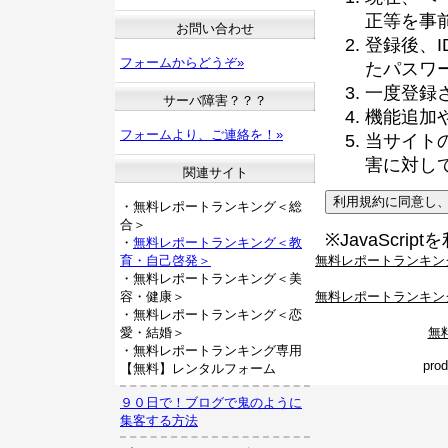
正等を事
お問い合わせ
登録後、
フォームからどうぞ»
たパスワ
一度登録
サーバ障害？？？
機能追加
フォームより、ご連絡を！»
当サイト
害に対し
関連サイト
・無料レポートランキング＜総
合＞
※JavaScri
・
無料レポートランキング＜教
無料レポートランキン
育・自己啓発＞
・無料レポートランキング＜美
無料レポートランキン
容・健康＞
・無料レポートランキング＜恋
無
愛・結婚＞
・無料レポートランキング専用
pro
【無料】レンタルフォーム
９０日で！ブログで鬼のように
集客する方法