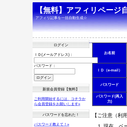
【無料】アフィリページ
アフィリ記事を一括自動生成☆
ログイン
お名前
ＩＤ(メールアドレス)：
パスワード：
ＩＤ（e-mail）
パスワード
新規会員登録【無料】
パスワード(再入
ご利用開始するには、コチラか
力)
ら会員登録をお願いします»
パスワードを忘れた！
【ご注意（利
パスワード教えて！»
現在、ベ