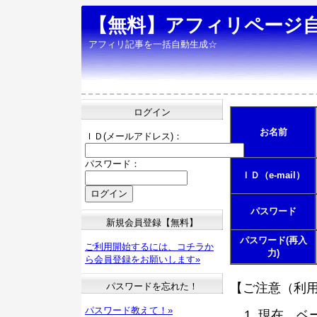
【無料】アフィリページ
アフィリ記事を一括自動生成☆
ログイン
お名前
ＩＤ(メールアドレス)：
パスワード：
ＩＤ（e-mail）
パスワード
新規会員登録【無料】
パスワード(再入
ご利用開始するには、コチラか
力)
ら会員登録をお願いします»
パスワードを忘れた！
【ご注意（利
パスワード教えて！»
現在、ベ