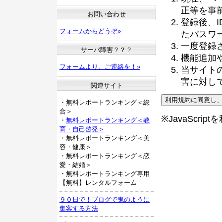
正等を事
お問い合わせ
登録後、
フォームからどうぞ»
たパスワ
一度登録
サーバ障害？？？
機能追加
フォームより、ご連絡を！»
当サイト
害に対し
関連サイト
・無料レポートランキング＜総
合＞
※JavaScri
・
無料レポートランキング＜教
育・自己啓発＞
・無料レポートランキング＜美
容・健康＞
・無料レポートランキング＜恋
愛・結婚＞
・無料レポートランキング専用
【無料】レンタルフォーム
９０日で！ブログで鬼のように
集客する方法