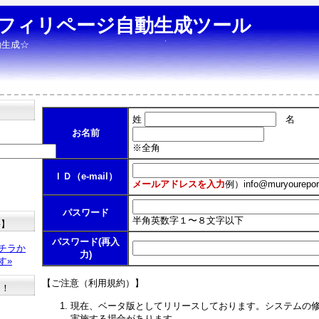
フィリページ自動生成ツール
動生成☆
姓
名
お名前
※全角
ＩＤ（e-mail）
メールアドレスを入力
例）
info@muryourepor
パスワード
半角英数字１〜８文字以下
料】
パスワード(再入
チラか
力)
す»
【ご注意（利用規約）】
た！
現在、ベータ版としてリリースしております。システムの
実施する場合があります