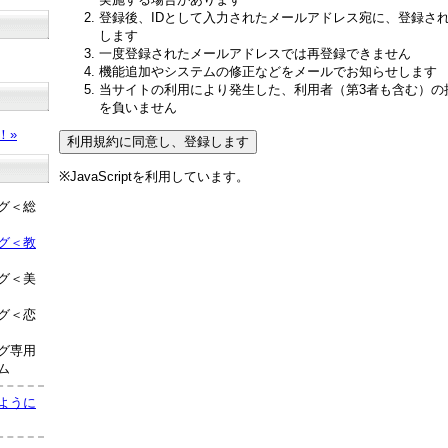
登録後、IDとして入力されたメールアドレス宛に、登録さ
します
一度登録されたメールアドレスでは再登録できません
機能追加やシステムの修正などをメールでお知らせします
当サイトの利用により発生した、利用者（第3者も含む）の
？
を負いません
！»
※JavaScriptを利用しています。
グ＜総
グ＜教
グ＜美
グ＜恋
グ専用
ム
ように