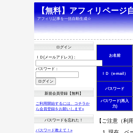
【無料】アフィリページ
アフィリ記事を一括自動生成☆
ログイン
お名前
ＩＤ(メールアドレス)：
パスワード：
ＩＤ（e-mail）
パスワード
新規会員登録【無料】
パスワード(再入
ご利用開始するには、コチラか
力)
ら会員登録をお願いします»
パスワードを忘れた！
【ご注意（利
パスワード教えて！»
現在、ベ