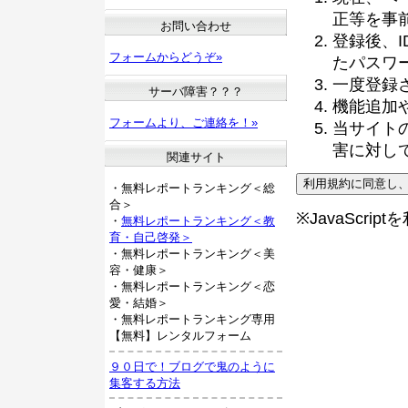
正等を事
お問い合わせ
登録後、
フォームからどうぞ»
たパスワ
一度登録
サーバ障害？？？
機能追加
フォームより、ご連絡を！»
当サイト
害に対し
関連サイト
・無料レポートランキング＜総
合＞
※JavaScri
・
無料レポートランキング＜教
育・自己啓発＞
・無料レポートランキング＜美
容・健康＞
・無料レポートランキング＜恋
愛・結婚＞
・無料レポートランキング専用
【無料】レンタルフォーム
９０日で！ブログで鬼のように
集客する方法