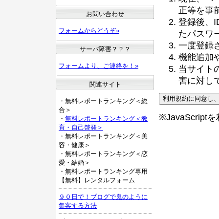
正等を事
お問い合わせ
登録後、
フォームからどうぞ»
たパスワ
一度登録
サーバ障害？？？
機能追加
フォームより、ご連絡を！»
当サイト
害に対し
関連サイト
・無料レポートランキング＜総
合＞
※JavaScri
・
無料レポートランキング＜教
育・自己啓発＞
・無料レポートランキング＜美
容・健康＞
・無料レポートランキング＜恋
愛・結婚＞
・無料レポートランキング専用
【無料】レンタルフォーム
９０日で！ブログで鬼のように
集客する方法