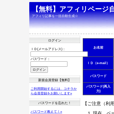
【無料】アフィリページ
アフィリ記事を一括自動生成☆
ログイン
お名前
ＩＤ(メールアドレス)：
パスワード：
ＩＤ（e-mail）
パスワード
新規会員登録【無料】
パスワード(再入
ご利用開始するには、コチラか
力)
ら会員登録をお願いします»
パスワードを忘れた！
【ご注意（利
パスワード教えて！»
現在、ベ