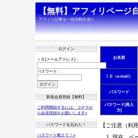
【無料】アフィリページ
アフィリ記事を一括自動生成☆
ログイン
お名前
ＩＤ(メールアドレス)：
パスワード：
ＩＤ（e-mail）
パスワード
新規会員登録【無料】
パスワード(再入
ご利用開始するには、コチラか
力)
ら会員登録をお願いします»
パスワードを忘れた！
【ご注意（利
パスワード教えて！»
現在、ベ