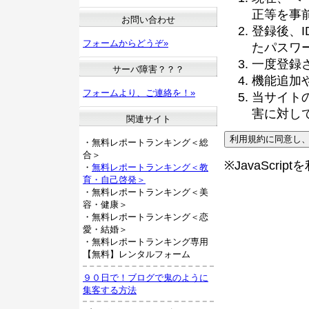
正等を事
お問い合わせ
登録後、
フォームからどうぞ»
たパスワ
一度登録
サーバ障害？？？
機能追加
フォームより、ご連絡を！»
当サイト
害に対し
関連サイト
・無料レポートランキング＜総
合＞
※JavaScri
・
無料レポートランキング＜教
育・自己啓発＞
・無料レポートランキング＜美
容・健康＞
・無料レポートランキング＜恋
愛・結婚＞
・無料レポートランキング専用
【無料】レンタルフォーム
９０日で！ブログで鬼のように
集客する方法