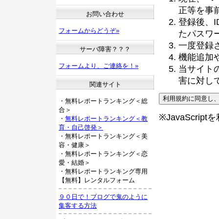
正等を事
お問い合わせ
登録後、
フォームからどうぞ»
たパスワ
一度登録
サーバ障害？？？
機能追加
フォームより、ご連絡を！»
当サイト
害に対し
関連サイト
・無料レポートランキング＜総
合＞
※JavaScri
・
無料レポートランキング＜教
育・自己啓発＞
・無料レポートランキング＜美
容・健康＞
・無料レポートランキング＜恋
愛・結婚＞
・無料レポートランキング専用
【無料】レンタルフォーム
９０日で！ブログで鬼のように
集客する方法