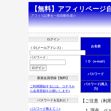
【無料】アフィリページ
アフィリ記事を一括自動生成☆
ログイン
お名前
ＩＤ(メールアドレス)：
パスワード：
ＩＤ（e-mail）
パスワード
新規会員登録【無料】
パスワード(再入
ご利用開始するには、コチラか
力)
ら会員登録をお願いします»
パスワードを忘れた！
【ご注意（利
パスワード教えて！»
現在、ベ