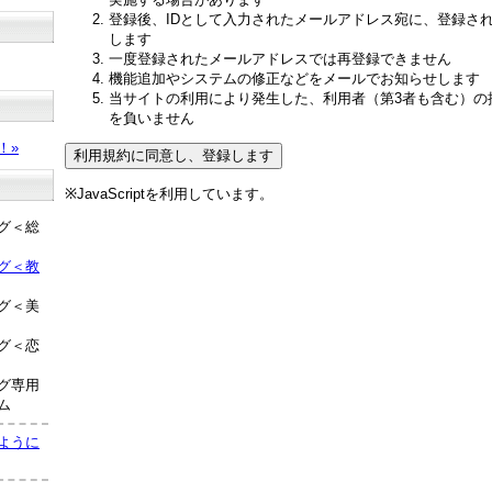
登録後、IDとして入力されたメールアドレス宛に、登録さ
します
一度登録されたメールアドレスでは再登録できません
機能追加やシステムの修正などをメールでお知らせします
当サイトの利用により発生した、利用者（第3者も含む）の
？
を負いません
！»
※JavaScriptを利用しています。
グ＜総
グ＜教
グ＜美
グ＜恋
グ専用
ム
ように