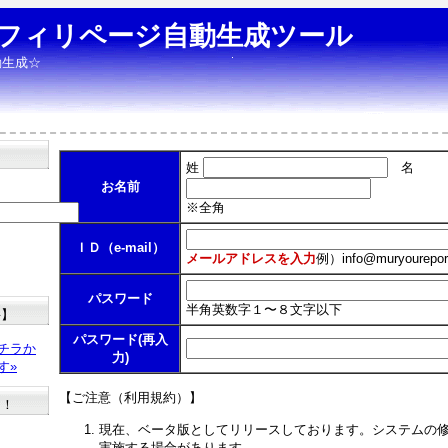
フィリページ自動生成ツール
動生成☆
姓
名
お名前
※全角
ＩＤ（e-mail）
メールアドレスを入力
例）
info@muryourepor
パスワード
半角英数字１〜８文字以下
料】
パスワード(再入
チラか
力)
す»
【ご注意（利用規約）】
た！
現在、ベータ版としてリリースしております。システムの
実施する場合があります