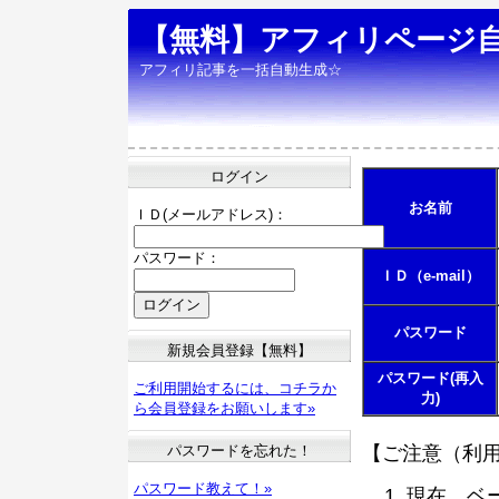
【無料】アフィリページ
アフィリ記事を一括自動生成☆
ログイン
お名前
ＩＤ(メールアドレス)：
パスワード：
ＩＤ（e-mail）
パスワード
新規会員登録【無料】
パスワード(再入
ご利用開始するには、コチラか
力)
ら会員登録をお願いします»
パスワードを忘れた！
【ご注意（利
パスワード教えて！»
現在、ベ