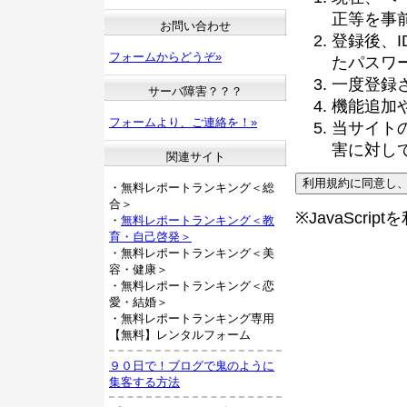
正等を事
お問い合わせ
登録後、
フォームからどうぞ»
たパスワ
一度登録
サーバ障害？？？
機能追加
フォームより、ご連絡を！»
当サイト
害に対し
関連サイト
・無料レポートランキング＜総
合＞
※JavaScri
・
無料レポートランキング＜教
育・自己啓発＞
・無料レポートランキング＜美
容・健康＞
・無料レポートランキング＜恋
愛・結婚＞
・無料レポートランキング専用
【無料】レンタルフォーム
９０日で！ブログで鬼のように
集客する方法