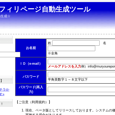
フィリページ自動生成ツール
動生成☆
姓
名
お名前
※全角
ＩＤ（e-mail）
メールアドレスを入力
例）
info@muryourepor
パスワード
半角英数字１～８文字以下
料】
パスワード(再入
チラか
力)
す»
【ご注意（利用規約）】
た！
現在、ベータ版としてリリースしております。システムの
実施する場合があります