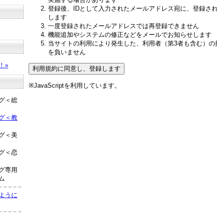
登録後、IDとして入力されたメールアドレス宛に、登録さ
します
一度登録されたメールアドレスでは再登録できません
機能追加やシステムの修正などをメールでお知らせします
当サイトの利用により発生した、利用者（第3者も含む）の
？
を負いません
！»
※JavaScriptを利用しています。
グ＜総
グ＜教
グ＜美
グ＜恋
グ専用
ム
ように