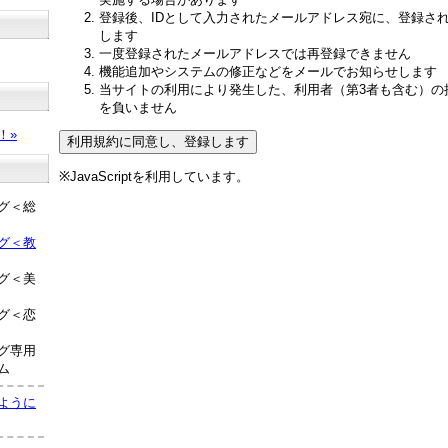
登録後、IDとして入力されたメールアドレス宛に、登録さ
します
一度登録されたメールアドレスでは再登録できません
機能追加やシステムの修正などをメールでお知らせします
当サイトの利用により発生した、利用者（第3者も含む）の
？
を負いません
！»
※JavaScriptを利用しています。
グ＜総
グ＜教
グ＜美
グ＜恋
グ専用
ム
ように