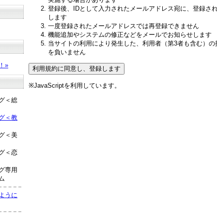
登録後、IDとして入力されたメールアドレス宛に、登録さ
します
一度登録されたメールアドレスでは再登録できません
機能追加やシステムの修正などをメールでお知らせします
当サイトの利用により発生した、利用者（第3者も含む）の
？
を負いません
！»
※JavaScriptを利用しています。
グ＜総
グ＜教
グ＜美
グ＜恋
グ専用
ム
ように