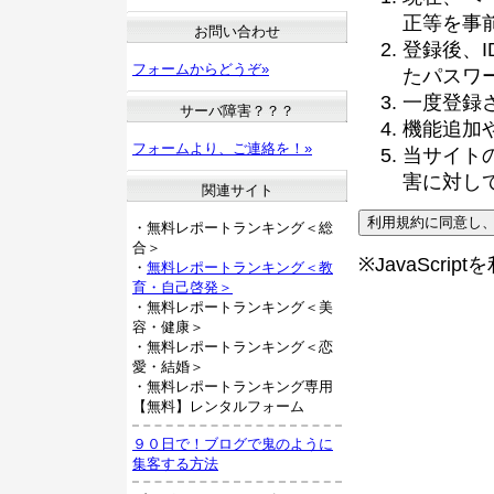
正等を事
お問い合わせ
登録後、
フォームからどうぞ»
たパスワ
一度登録
サーバ障害？？？
機能追加
フォームより、ご連絡を！»
当サイト
害に対し
関連サイト
・無料レポートランキング＜総
合＞
※JavaScri
・
無料レポートランキング＜教
育・自己啓発＞
・無料レポートランキング＜美
容・健康＞
・無料レポートランキング＜恋
愛・結婚＞
・無料レポートランキング専用
【無料】レンタルフォーム
９０日で！ブログで鬼のように
集客する方法