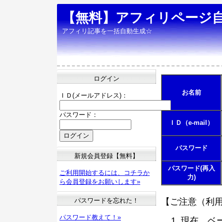
【無料】アフィリページ
アフィリ記事を一括自動生成☆
ログイン
お名前
ＩＤ(メールアドレス)：
パスワード：
ＩＤ（e-mail）
パスワード
新規会員登録【無料】
パスワード(再入
ご利用開始するには、コチラか
力)
ら会員登録をお願いします»
パスワードを忘れた！
【ご注意（利
パスワード教えて！»
現在、ベ