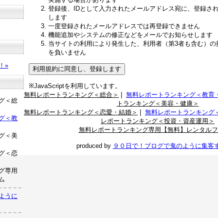
登録後、IDとして入力されたメールアドレス宛に、登録さ
します
一度登録されたメールアドレスでは再登録できません
機能追加やシステムの修正などをメールでお知らせします
当サイトの利用により発生した、利用者（第3者も含む）の
？
を負いません
！»
※JavaScriptを利用しています。
無料レポートランキング＜総合＞
|
無料レポートランキング＜教育
グ＜総
トランキング＜美容・健康＞
無料レポートランキング＜恋愛・結婚＞
|
無料レポートランキング
グ＜教
レポートランキング＜投資・資産運用＞
無料レポートランキング専用【無料】レンタルフ
グ＜美
produced by
９０日で！ブログで鬼のように集客
グ＜恋
グ専用
ム
ように