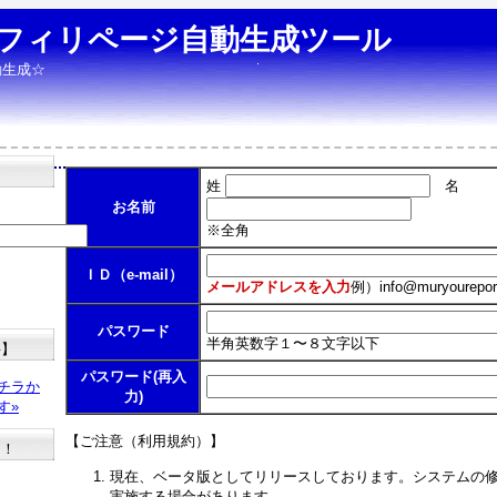
フィリページ自動生成ツール
動生成☆
姓
名
お名前
※全角
ＩＤ（e-mail）
メールアドレスを入力
例）
info@muryourepor
パスワード
半角英数字１〜８文字以下
料】
パスワード(再入
チラか
力)
す»
【ご注意（利用規約）】
た！
現在、ベータ版としてリリースしております。システムの
実施する場合があります